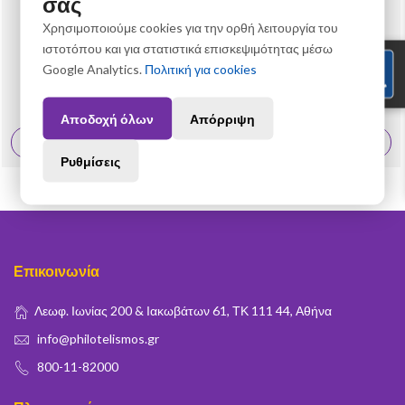
σας
Χρησιμοποιούμε cookies για την ορθή λειτουργία του
ιστοτόπου και για στατιστικά επισκεψιμότητας μέσω
Σειρές Γραμματοσήμων
Google Analytics.
Πολιτική για cookies
1/2022 – Αριθμημένο Πακέτο Σειράς «Μνημεία Παγκόσμιας Πολιτιστικής
Κληρονομιάς της UNESCO»
23,00 €
Αποδοχή όλων
Απόρριψη
Δες Περισσότερα
Ρυθμίσεις
Επικοινωνία
Λεωφ. Ιωνίας 200 & Ιακωβάτων 61, ΤΚ 111 44, Αθήνα
info@philotelismos.gr
800-11-82000