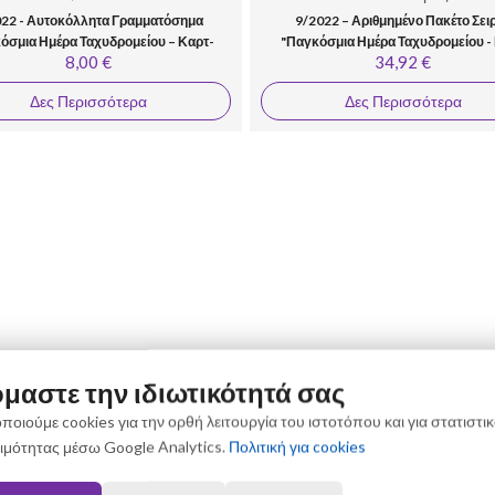
022 - Αυτοκόλλητα Γραμματόσημα
9/2022 – Αριθμημένο Πακέτο Σει
όσμια Ημέρα Ταχυδρομείου – Καρτ-
"Παγκόσμια Ημέρα Ταχυδρομείου -
8,00 €
34,92 €
Ποστάλ»
Ποστάλ»
Δες Περισσότερα
Δες Περισσότερα
μαστε την ιδιωτικότητά σας
ποιούμε cookies για την ορθή λειτουργία του ιστοτόπου και για στατιστι
ιμότητας μέσω Google Analytics.
Πολιτική για cookies