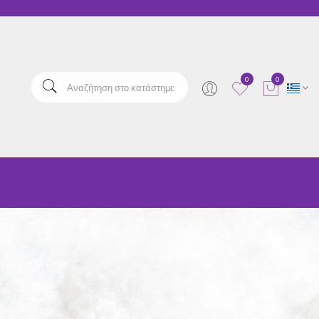
elta
0
0