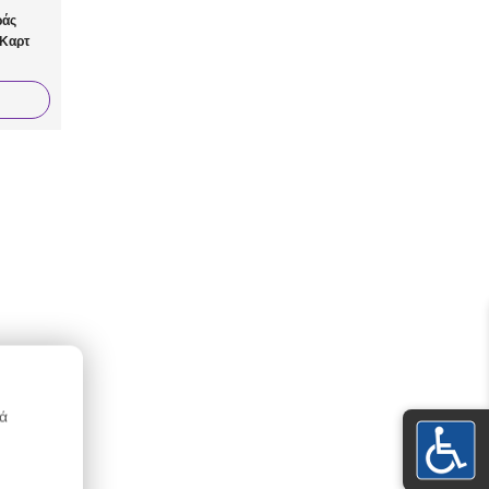
ράς
 Καρτ
κά