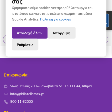
σας
Χρησιμοποιούμε cookies για την ορθή λειτουργία του
ιστοτόπου και για στατιστικά επισκεψιμότητας μέσω
8/2022
Google Analytics.
Πολιτική για cookies
8/2022 – Αριθμημένο Πακέτο Σειράς "Πρώτοι Αστικοί Προσφυγικοί
Συνοικισμοί»
30,00 €
Αποδοχή όλων
Απόρριψη
Δες Περισσότερα
Ρυθμίσεις
Επικοινωνία
Λεωφ. Ιωνίας 200 & Ιακωβάτων 61, ΤΚ 111 44, Αθήνα
info@philotelismos.gr
800-11-82000