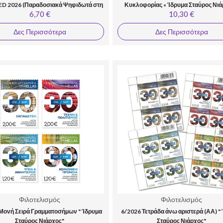
D 2026 (Παραδοσιακά Ψηφιδωτά στη
Κυκλοφορίας « Ίδρυμα Σταύρος Νι
6,70 €
10,30 €
Μεσόγειο)»
Δες Περισσότερα
Δες Περισσότερα
Φιλοτελισμός
Φιλοτελισμός
Μονή Σειρά Γραμματοσήμων " Ίδρυμα
6/2026 Τετράδα άνω αριστερά (ΑΑ) "
Σταύρος Νιάρχος"
Σταύρος Νιάρχος"