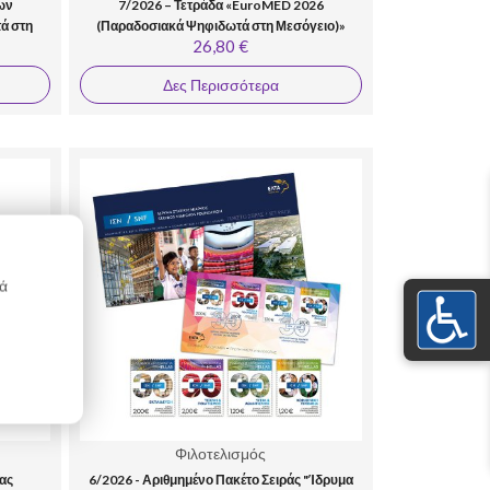
ων
7/2026 – Τετράδα «EuroMED 2026
ά στη
(Παραδοσιακά Ψηφιδωτά στη Μεσόγειο)»
26,80 €
Δες Περισσότερα
κά
Φιλοτελισμός
ας
6/2026 - Αριθμημένο Πακέτο Σειράς "Ίδρυμα