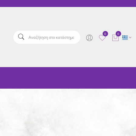
elta
0
0