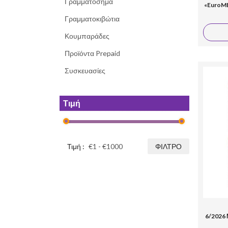
Γραμματόσημα
«EuroME
Γραμματοκιβώτια
Κουμπαράδες
Προϊόντα Prepaid
Συσκευασίες
Τιμή
Τιμή :
ΦΊΛΤΡΟ
6/2026 