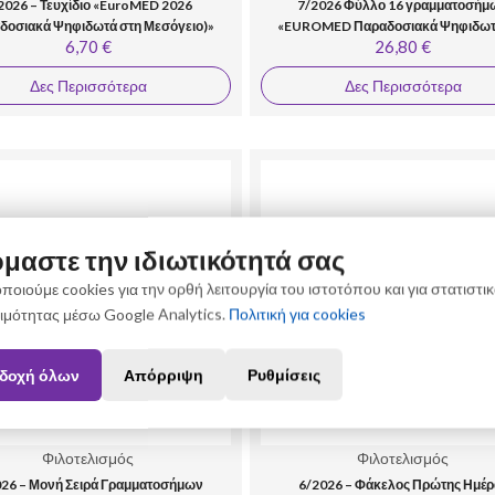
2026 – Τευχίδιο «EuroMED 2026
7/2026 Φύλλο 16 γραμματοσήμ
δοσιακά Ψηφιδωτά στη Μεσόγειο)»
«EUROMED Παραδοσιακά Ψηφιδωτ
6,70 €
26,80 €
Μεσόγειο»
Δες Περισσότερα
Δες Περισσότερα
μαστε την ιδιωτικότητά σας
ποιούμε cookies για την ορθή λειτουργία του ιστοτόπου και για στατιστι
ιμότητας μέσω Google Analytics.
Πολιτική για cookies
δοχή όλων
Απόρριψη
Ρυθμίσεις
Φιλοτελισμός
Φιλοτελισμός
026 – Μονή Σειρά Γραμματοσήμων
6/2026 – Φάκελος Πρώτης Ημέρ