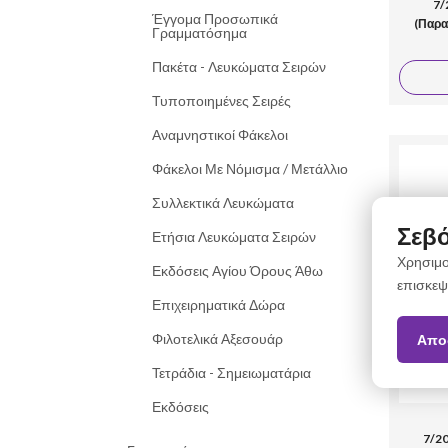
7/
Έγγομα Προσωπικά
(Παρα
Γραμματόσημα
Πακέτα - Λευκώματα Σειρών
Τυποποιημένες Σειρές
Αναμνηστικοί Φάκελοι
Φάκελοι Με Νόμισμα / Μετάλλιο
Συλλεκτικά Λευκώματα
Σεβό
Ετήσια Λευκώματα Σειρών
Χρησιμο
Εκδόσεις Αγίου Όρους Άθω
επισκεψ
Επιχειρηματικά Δώρα
Φιλοτελικά Αξεσουάρ
Απο
Τετράδια - Σημειωματάρια
Εκδόσεις
7/2