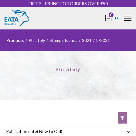
FREE SHIPPING FOR ORDERS OVER €50
0
Products
/
Philately
/
Stamps Issues
/
2021
/
8/2021
Philately