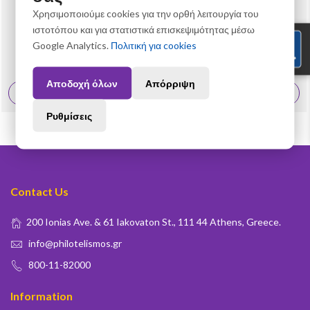
Χρησιμοποιούμε cookies για την ορθή λειτουργία του
8/2021
ιστοτόπου και για στατιστικά επισκεψιμότητας μέσω
8/2021 – Numbered Set Album “Christmas 2021”
Google Analytics.
Πολιτική για cookies
17,00 €
Αποδοχή όλων
Απόρριψη
View More
Ρυθμίσεις
Contact Us
200 Ionias Ave. & 61 Iakovaton St., 111 44 Athens, Greece.
info@philotelismos.gr
800-11-82000
Information