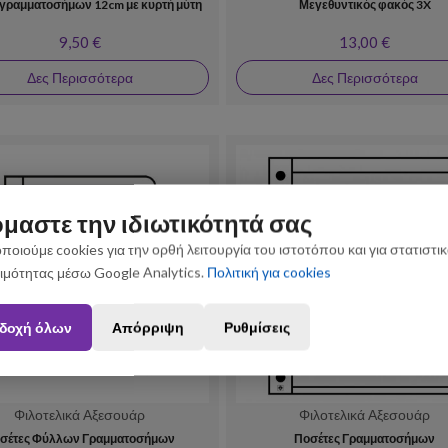
 γραμματοσήμων 12cm με κυρτή μύτη
Μεγεθυντικός φακός 3X
9,50 €
13,00 €
Δες Περισσότερα
Δες Περισσότερα
μαστε την ιδιωτικότητά σας
ποιούμε cookies για την ορθή λειτουργία του ιστοτόπου και για στατιστι
ιμότητας μέσω Google Analytics.
Πολιτική για cookies
ς που θα πραγματοποιηθούν από 3 έως 31 Αυγούστου ενδέχεται να 
δοχή όλων
Απόρριψη
Ρυθμίσεις
Φιλοτελικά Αξεσουάρ
Φιλοτελικά Αξεσουάρ
σέτες Φύλλων Γραμματοσήμων
Ποσέτες Γραμματοσήμων