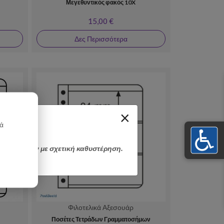
Μεγεθυντικός φακός 10X
15,00 €
Δες Περισσότερα
×
κά
αποσταλούν με σχετική καθυστέρηση.
Φιλοτελικά Αξεσουάρ
Ποσέτες Τετράδων Γραμματοσήμων