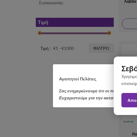
Λαβίδα
Συσκευασίες
Τιμή
Τιμή :
ΦΊΛΤΡΟ
Σεβό
Χρησιμο
Αγαπητοί Πελάτες
επισκεψ
Σας ενημερώνουμε ότι οι παραγγελίε
Ευχαριστούμε για την κατανόηση.
Απο
Πο