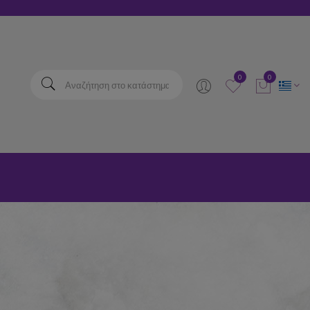
elta
0
0